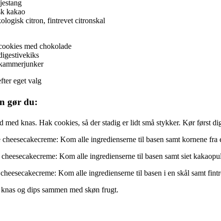
jestang
sk kakao
logisk citron, fintrevet citronskal
cookies med chokolade
digestivekiks
 kammerjunker
fter eget valg
n gør du:
 med knas. Hak cookies, så der stadig er lidt små stykker. Kør først dig
 cheesecakecreme: Kom alle ingredienserne til basen samt kornene fra én 
cheesecakecreme: Kom alle ingredienserne til basen samt siet kakaopulve
cheesecakecreme: Kom alle ingredienserne til basen i en skål samt fintre
 knas og dips sammen med skøn frugt.