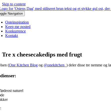
Skip to content
oggle Navigation
Osteinspiration
Keep me posted
Konkurrence
Kontakt
Tre x cheesecakedips med frugt
lsen (
One Kitchen Blog
og
@onekitchen_
) deler disse tre nemme og l
dienser:
flødeost naturel
øde
ukker
: